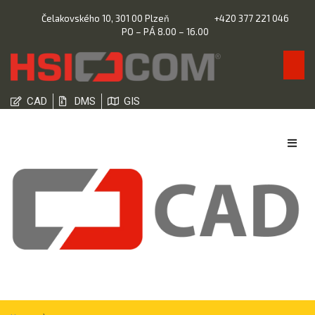
Čelakovského 10, 301 00 Plzeň
+420 377 221 046
PO – PÁ 8.00 – 16.00
CAD
DMS
GIS