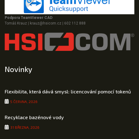
Podpora TeamViewer CAD
Tomáš Krauz
|
krauz@hsicom.cz
|
602 112 888
Novinky
Flexibilita, která dává smysl: licencování pomocí tokenů
5 ČERVNA, 2026
Recyklace bazénové vody
31 BŘEZNA, 2026