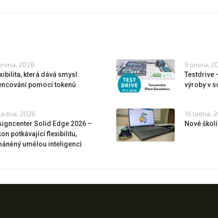
ervna, 2026
9 února, 2
xibilita, která dává smysl:
Testdrive
cencování pomocí tokenů
výroby v s
ledna, 2026
16 ledna, 
igncenter Solid Edge 2026 –
Nové školí
on potkávající flexibilitu,
áněný umělou inteligencí