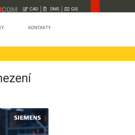
CAD
DMS
GIS
KY
KONTAKTY
mezení