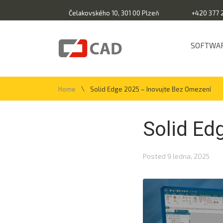
Čelakovského 10, 301 00 Plzeň
+420 377 
SOFTWA
\
Home
Solid Edge 2025 – Inovujte Bez Omezení
Solid Ed
Posted
9 ledna, 2025