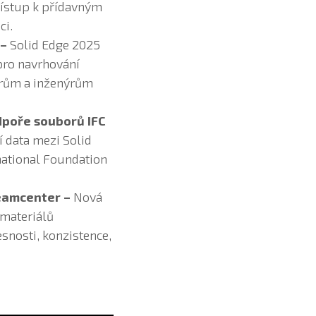
řístup k přídavným
ci.
 –
Solid Edge 2025
pro navrhování
érům a inženýrům
dpoře souborů IFC
í data mezi Solid
national Foundation
Teamcenter –
Nová
 materiálů
snosti, konzistence,