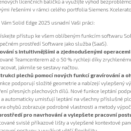
enových licenčních balíčků a využijte výhod bezproblémo
mi řešeními v rámci celého portfolia Siemens Xcelerato
 Vám Solid Edge 2025 usnadní Vaši práci:
ískejte přístup ke všem oblíbeným funkcím softwaru Sol
zpečném prostředí Software jako služba (SaaS).
ování s intuitivnějšími a zjednodušenými operacemi
ované Teamcenterem až o 50 % rychleji díky zrychleném
racovat, jakmile se sestavy načtou.
trukci plechů pomocí nových funkcí gravírování a o
nkce podporují složité geometrie a nabízejí vylepšený v
ení přesných plechových dílů. Nové funkce leptání podp
 a automaticky umisťují leptání na všechny příslušné pl
ra ohybů zobrazuje podrobné vlastnosti a metody výpoč
prostředí pro navrhování a vylepšete pracovní post
cované svislé příkazové lišty a vylepšené kontextové pan
racovní postupy a využívat větší flexibilitu.