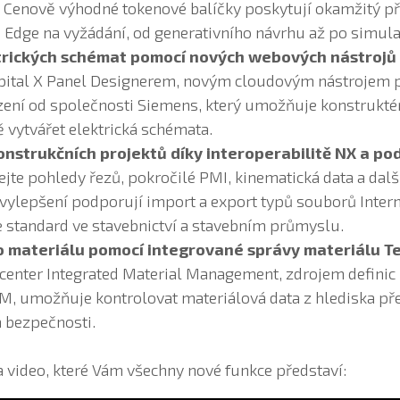
 Cenově výhodné tokenové balíčky poskytují okamžitý p
Edge na vyžádání, od generativního návrhu až po simula
trických schémat pomocí nových webových nástrojů
apital X Panel Designerem, novým cloudovým nástrojem 
ízení od společnosti Siemens, který umožňuje konstrukt
ě vytvářet elektrická schémata.
nstrukčních projektů díky interoperabilitě NX a po
jte pohledy řezů, pokročilé PMI, kinematická data a dalš
vylepšení podporují import a export typů souborů Inter
je standard ve stavebnictví a stavebním průmyslu.
 o materiálu pomocí integrované správy materiálu 
center Integrated Material Management, zdrojem definic
 umožňuje kontrolovat materiálová data z hlediska pře
a bezpečnosti.
a video, které Vám všechny nové funkce představí: