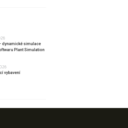
026
 – dynamické simulace
oftwaru Plant Simulation
2026
cí vybavení