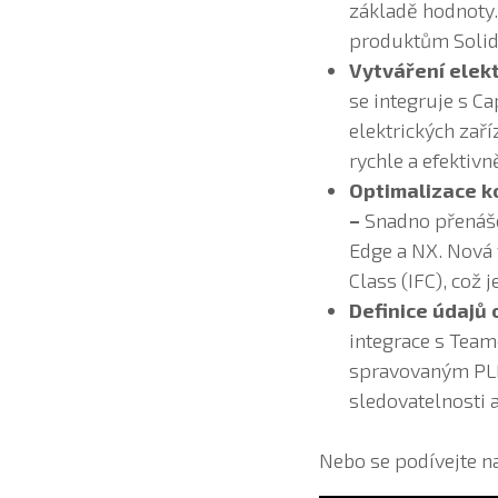
základě hodnoty.
produktům Solid 
Vytváření elek
se integruje s C
elektrických zař
rychle a efektivn
Optimalizace ko
–
Snadno přenáše
Edge a NX. Nová 
Class (IFC), což 
Definice údajů
integrace s Team
spravovaným PLM,
sledovatelnosti 
Nebo se podívejte n