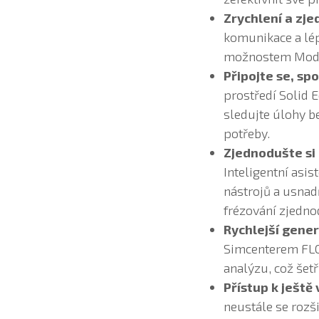
Zrychlení a zje
komunikace a lép
možnostem Model
Připojte se, spo
prostředí Solid 
sledujte úlohy b
potřeby.
Zjednodušte si 
Inteligentní asi
nástrojů a usnad
frézování zjedno
Rychlejší gener
Simcenterem FLO
analýzu, což šetř
Přístup k ještě
neustále se rozši