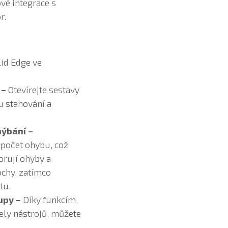
vé integrace s
r.
id Edge ve
 –
Otevírejte sestavy
u stahování a
hýbání –
ýpočet ohybu, což
orují ohyby a
ochy, zatímco
tu.
upy –
Díky funkcím,
ely nástrojů, můžete