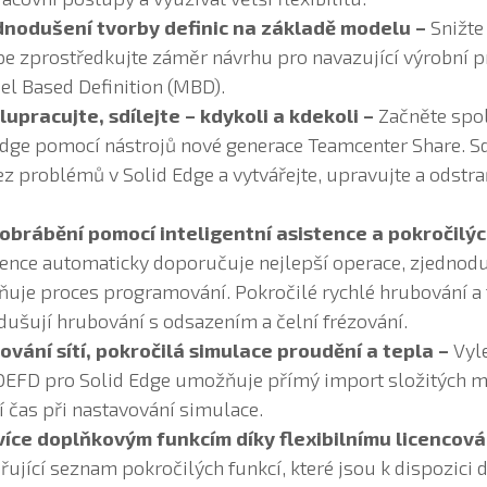
dnodušení tvorby definic na základě modelu –
Snižte
e zprostředkujte záměr návrhu pro navazující výrobní 
 Based Definition (MBD).
lupracujte, sdílejte – kdykoli a kdekoli –
Začněte spo
Edge pomocí nástrojů nové generace Teamcenter Share. Sdí
ez problémů v Solid Edge a vytvářejte, upravujte a odstra
obrábění pomocí inteligentní asistence a pokročilýc
stence automaticky doporučuje nejlepší operace, zjednod
ňuje proces programování. Pokročilé rychlé hrubování a 
dušují hrubování s odsazením a čelní frézování.
ování sítí, pokročilá simulace proudění a tepla –
Vyle
EFD pro Solid Edge umožňuje přímý import složitých 
í čas při nastavování simulace.
 více doplňkovým funkcím díky flexibilnímu licencová
řující seznam pokročilých funkcí, které jsou k dispozici 