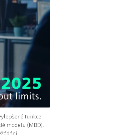
 vylepšené funkce
ladě modelu (MBD).
yžádání