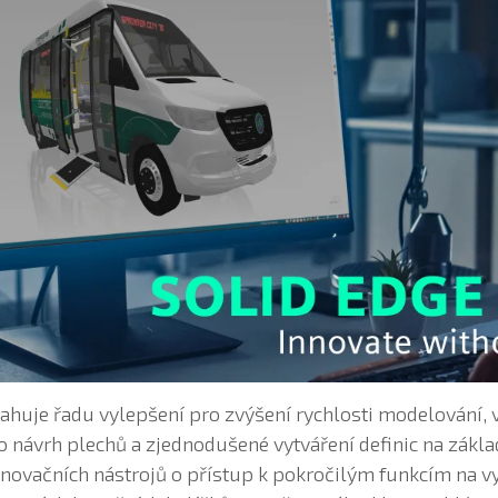
ahuje řadu vylepšení pro zvýšení rychlosti modelování,
ro návrh plechů a zjednodušené vytváření definic na zák
inovačních nástrojů o přístup k pokročilým funkcím na v