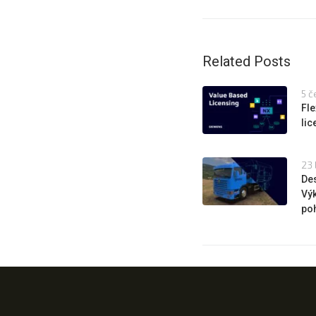
Related Posts
5 č
Fle
li
23 
Des
Výk
poh