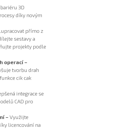
 bariéru 3D
procesy díky novým
lupracovat přímo z
lejte sestavy a
ňujte projekty podle
h operací –
ušuje tvorbu drah
funkce cik cak
pšená integrace se
modelů CAD pro
ní –
Využijte
díky licencování na