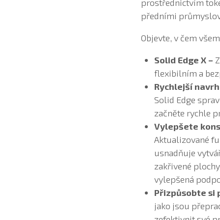
prostřednictvím tok
předními průmyslový
Objevte, v čem všem
Solid Edge X –
Z
flexibilním a be
Rychlejší navrh
Solid Edge sprav
začněte rychle p
Vylepšete kons
Aktualizované fu
usnadňuje vytvář
zakřivené plochy
vylepšená podpo
Přizpůsobte si 
jako jsou přepra
zefektivnit své p