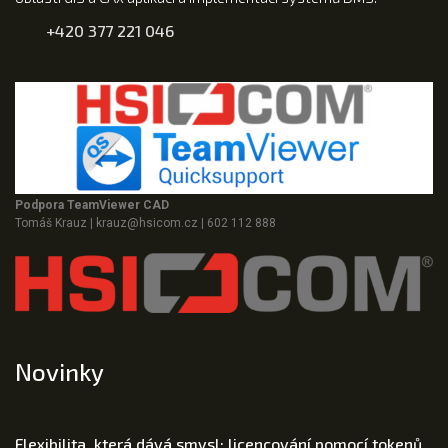
+420 377 221 046
Podpora TeamViewer CAD
Tomáš Krauz
|
krauz@hsicom.cz
|
602 112 888
Novinky
Flexibilita, která dává smysl: licencování pomocí tokenů