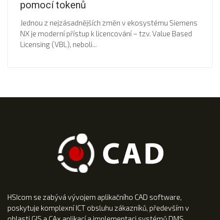
pomocí tokenů
Jednou z nejzásadnějších změn v ekosystému Siemens
NX je moderní přístup k licencování – tzv. Value Based
Licensing (VBL), neboli...
HSIcom se zabývá vývojem aplikačního CAD software,
poskytuje komplexní ICT obsluhu zákazníků, především v
oblasti GIS a CAx aplikací a implementaci systémů DMS.