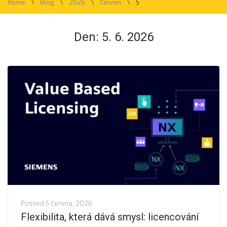
\
\
\
\
Home
Blog
2026
Červen
5
Den:
5. 6. 2026
Posted
5 června, 2026
Flexibilita, která dává smysl: licencování