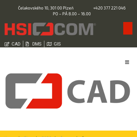
Čelakovského 10, 301 00 Plzeň
+420 377 221 046
PO – PÁ 8.00 – 16.00
CAD
DMS
GIS