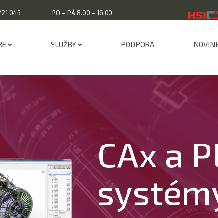
221 046
PO – PÁ 8.00 – 16.00
RE
SLUŽBY
PODPORA
NOVIN
CAx a 
systém