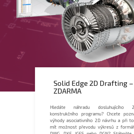
Solid Edge 2D Drafting –
ZDARMA
Hledáte náhradu dosluhujícího 
konstrukčního programu? Chcete pozn
výhody asociativního 2D návrhu a při t
mít možnost převodu výkresů z formá
DWG, DXF, IGES nebo DGN? Stáhněte 