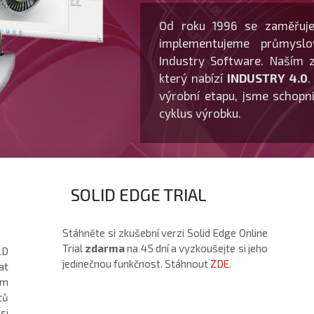
Od roku 1996 se zaměřujem
implementujeme průmyslo
Industry Software. Naším 
který nabízí
INDUSTRY 4.0
.
výrobní etapu, jsme schopni
cyklus výrobku.
SOLID EDGE TRIAL
VÍCE ...
Stáhněte si zkušební verzi Solid Edge Online
Trial
zdarma
na 45 dní a vyzkoušejte si jeho
2D
jedinečnou funkčnost. Stáhnout
ZDE
.
at
om
tů
si