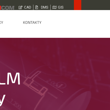
CAD
DMS
GIS
KY
KONTAKTY
PLM
y