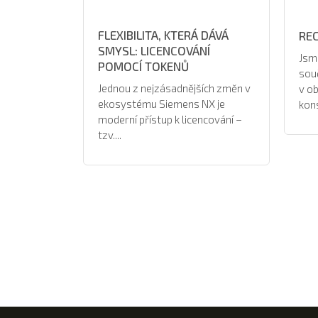
FLEXIBILITA, KTERÁ DÁVÁ
RE
SMYSL: LICENCOVÁNÍ
Jsm
POMOCÍ TOKENŮ
sou
Jednou z nejzásadnějších změn v
v ob
ekosystému Siemens NX je
kons
moderní přístup k licencování –
tzv....