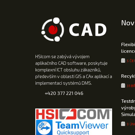
Nov
Flexib
licen
HSIcom se zabývá vývojem
5 ČE
aplikačního CAD software, poskytuje
komplexní ICT obsluhu zákazníků,
Recyk
především v oblasti GIS a CAx aplikací a
implementaci systémů DMS.
31 B
+420 377 221 046
Testd
výroby
Simul
9 ÚN