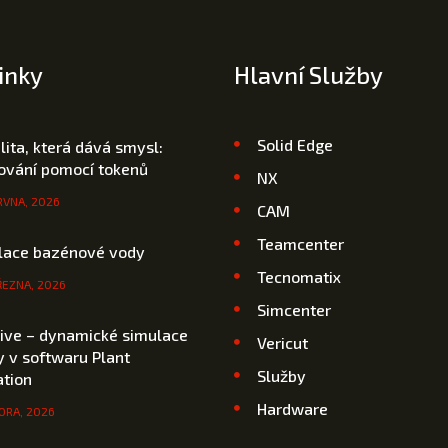
inky
Hlavní Služby
Solid Edge
ilita, která dává smysl:
cování pomocí tokenů
NX
RVNA, 2026
CAM
Teamcenter
lace bazénové vody
Tecnomatix
ŘEZNA, 2026
Simcenter
rive – dynamické simulace
Vericut
 v softwaru Plant
Služby
ation
Hardware
ORA, 2026