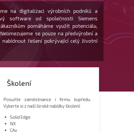
e na digitalizaci výrobních podniků a
vý software od společnosti Siemens
zákazníkům pomáháme využít potenciálu,
 Neomezujeme se pouze na předvýrobní a
 nabídnout řešení pokrývající celý životní
Školení
Posuňte zaměstnance i firmu kupředu.
Vyberte si z naší široké nabídky školení:
Solid Edge
NX
CAx