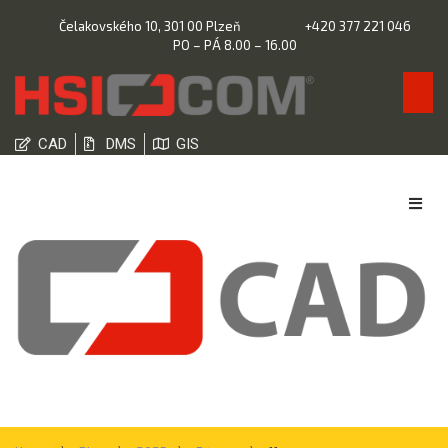
Čelakovského 10, 301 00 Plzeň
+420 377 221 046
PO – PÁ 8.00 – 16.00
CAD
DMS
GIS