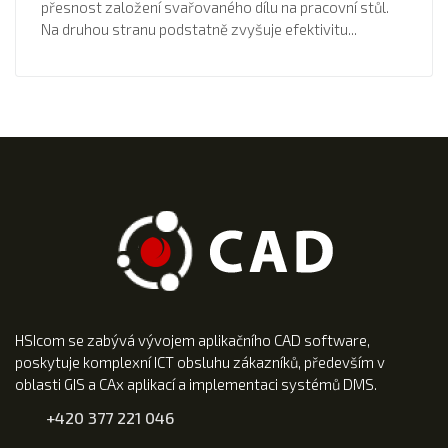
přesnost založení svařovaného dílu na pracovní stůl.
Na druhou stranu podstatně zvyšuje efektivitu...
HSIcom se zabývá vývojem aplikačního CAD software,
poskytuje komplexní ICT obsluhu zákazníků, především v
oblasti GIS a CAx aplikací a implementaci systémů DMS.
+420 377 221 046