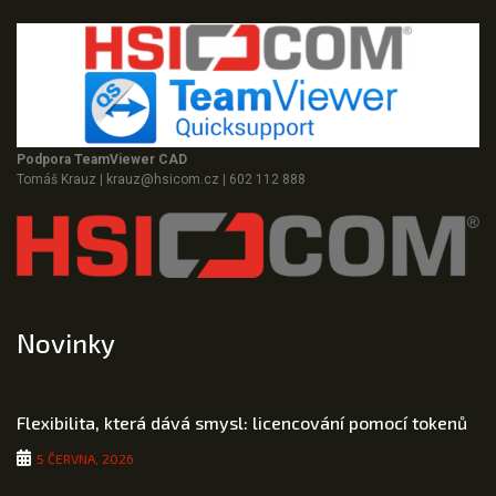
Podpora TeamViewer CAD
Tomáš Krauz
|
krauz@hsicom.cz
|
602 112 888
Novinky
Flexibilita, která dává smysl: licencování pomocí tokenů
5 ČERVNA, 2026