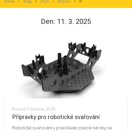
\
\
\
\
Home
Blog
2025
Březen
11
Den:
11. 3. 2025
Posted
11 března, 2025
Přípravky pro robotické svařování
Robotické svařování v praxi klade značné nároky na