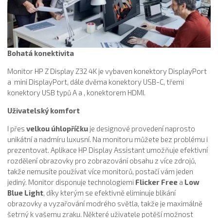
Bohatá konektivita
Monitor HP Z Display Z32 4K je vybaven konektory DisplayPort
a mini DisplayPort, dále dvěma konektory USB-C, třemi
konektory USB typů A a , konektorem HDMI.
Uživatelský komfort
I přes
velkou úhlopříčku
je designové provedení naprosto
unikátní a nadmíru luxusní. Na monitoru můžete bez problému i
prezentovat. Aplikace HP Display Assistant umožňuje efektivní
rozdělení obrazovky pro zobrazování obsahu z více zdrojů,
takže nemusíte používat více monitorů, postačí vám jeden
jediný. Monitor disponuje technologiemi
Flicker Free
a
Low
Blue Light
, díky kterým se efektivně eliminuje blikání
obrazovky a vyzařování modrého světla, takže je maximálně
šetrný k vašemu zraku. Některé uživatele potěší možnost