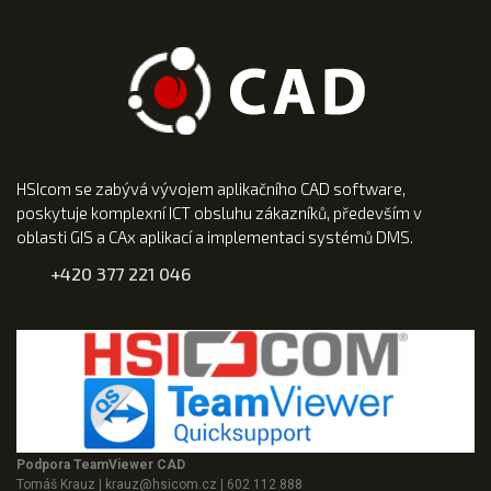
HSIcom se zabývá vývojem aplikačního CAD software,
poskytuje komplexní ICT obsluhu zákazníků, především v
oblasti GIS a CAx aplikací a implementaci systémů DMS.
+420 377 221 046
Podpora TeamViewer CAD
Tomáš Krauz
|
krauz@hsicom.cz
|
602 112 888