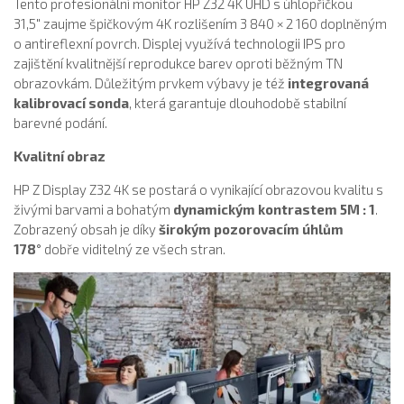
Tento profesionální monitor HP Z32 4K UHD s úhlopříčkou
31,5″ zaujme špičkovým 4K rozlišením 3 840 × 2 160 doplněným
o antireflexní povrch. Displej využívá technologii IPS pro
zajištění kvalitnější reprodukce barev oproti běžným TN
obrazovkám. Důležitým prvkem výbavy je též
integrovaná
kalibrovací sonda
, která garantuje dlouhodobě stabilní
barevné podání.
Kvalitní obraz
HP Z Display Z32 4K se postará o vynikající obrazovou kvalitu s
živými barvami a bohatým
dynamickým kontrastem 5M : 1
.
Zobrazený obsah je díky
širokým pozorovacím úhlům
178°
dobře viditelný ze všech stran.