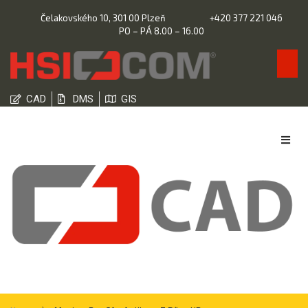
Čelakovského 10, 301 00 Plzeň
+420 377 221 046
PO – PÁ 8.00 – 16.00
CAD
DMS
GIS