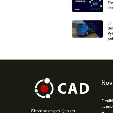
Fle
li
23 
Des
Výk
poh
Nov
Flexib
licen
HSIcom se zabývá vývojem