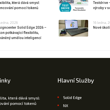
xibilita, která dává smysl:
Testdrive
cencování pomocí tokenů
výroby v s
ledna, 2026
16 ledna, 
igncenter Solid Edge 2026 –
Nové školí
on potkávající flexibilitu,
áněný umělou inteligencí
inky
Hlavní Služby
Solid Edge
ilita, která dává smysl:
cování pomocí tokenů
NX