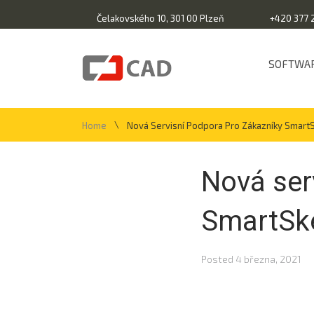
Čelakovského 10, 301 00 Plzeň
+420 377 
SOFTWA
\
Home
Nová Servisní Podpora Pro Zákazníky Smart
Nová ser
SmartSk
Posted
4 března, 2021