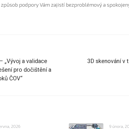
ý způsob podpory Vám zajistí bezproblémový a spokojen
„Vývoj a validace
3D skenování v t
šení pro dočištění a
toků ČOV“
ervna, 2026
9 února, 2