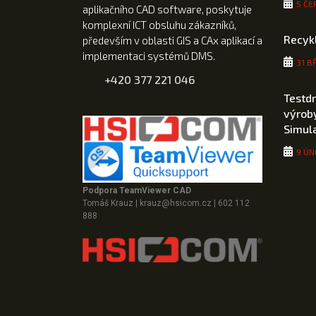
5 ČE
aplikačního CAD software, poskytuje
komplexní ICT obsluhu zákazníků,
Recyk
především v oblasti GIS a CAx aplikací a
implementaci systémů DMS.
31 B
+420 377 221 046
Testd
výroby
Simul
9 ÚN
Podpora TeamViewer CAD
Tomáš Krauz
|
krauz@hsicom.cz
|
602 112
888