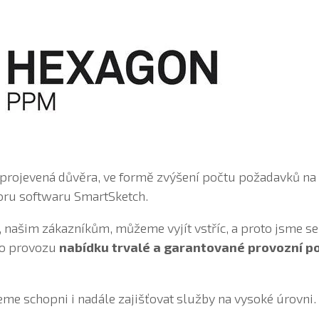
 projevená důvěra, ve formě zvýšení počtu požadavků na
oru softwaru SmartSketch.
 našim zákazníkům, můžeme vyjít vstříc, a proto jsme se 
o provozu
nabídku trvalé a garantované provozní po
e schopni i nadále zajišťovat služby na vysoké úrovni.