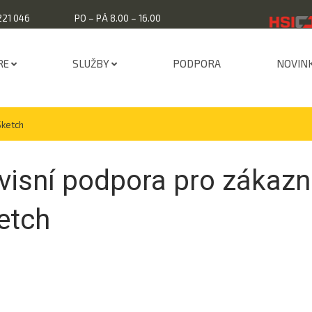
221 046
PO – PÁ 8.00 – 16.00
RE
SLUŽBY
PODPORA
NOVIN
Sketch
visní podpora pro zákazn
etch