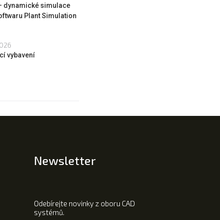
 – dynamické simulace
oftwaru Plant Simulation
2026
cí vybavení
Newsletter
Odebírejte novinky z oboru CAD
systémů.