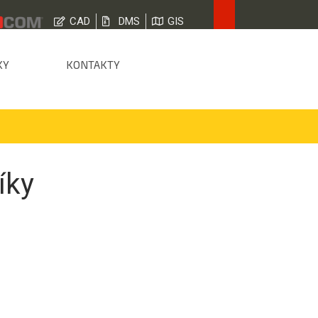
CAD
DMS
GIS
KY
KONTAKTY
íky