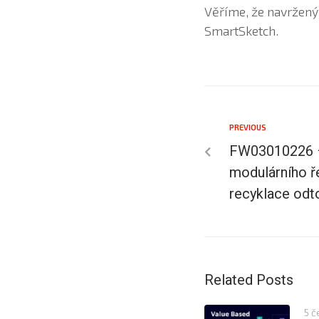
Věříme, že navržen
SmartSketch.
PREVIOUS
FW03010226 – 
modulárního ře
recyklace od
Related Posts
5 č