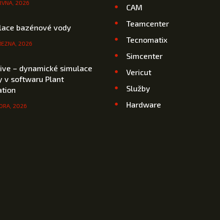
RVNA, 2026
CAM
Teamcenter
lace bazénové vody
Tecnomatix
ŘEZNA, 2026
Simcenter
rive – dynamické simulace
Vericut
 v softwaru Plant
Služby
ation
Hardware
ORA, 2026