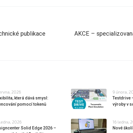
chnické publikace
AKCE – specializovaná
ervna, 2026
9 února, 2
xibilita, která dává smysl:
Testdrive
cencování pomocí tokenů
výroby v s
ledna, 2026
16 ledna, 
igncenter Solid Edge 2026 –
Nové školí