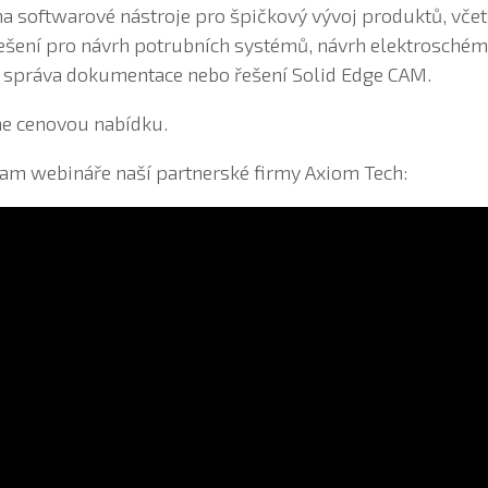
na softwarové nástroje pro špičkový vývoj produktů, vče
ešení pro návrh potrubních systémů, návrh elektroschéma
, správa dokumentace nebo řešení Solid Edge CAM.
e cenovou nabídku.
nam webináře naší partnerské firmy Axiom Tech: