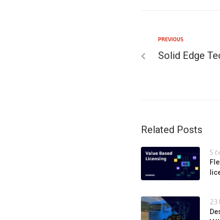
PREVIOUS
Solid Edge Te
Related Posts
5 č
Fle
li
23 
Des