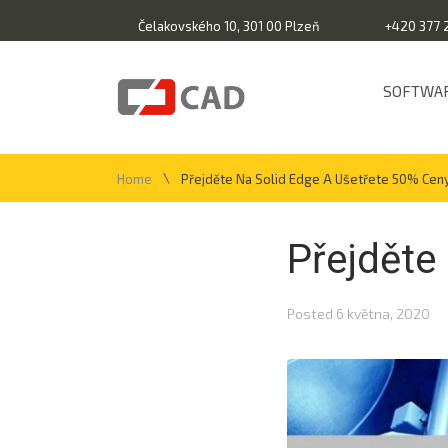
Čelakovského 10, 301 00 Plzeň
+420 377 
SOFTWA
\
Home
Přejděte Na Solid Edge A Ušetřete 50% Cen
Přejděte
Posted
6 května, 2020