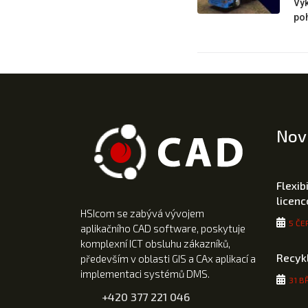
Výk
poh
Nov
Flexib
licen
HSIcom se zabývá vývojem
5 ČE
aplikačního CAD software, poskytuje
komplexní ICT obsluhu zákazníků,
Recyk
především v oblasti GIS a CAx aplikací a
implementaci systémů DMS.
31 B
+420 377 221 046