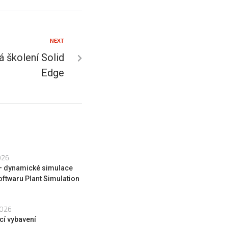
NEXT
 školení Solid
Edge
026
 – dynamické simulace
oftwaru Plant Simulation
2026
cí vybavení