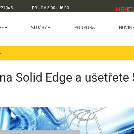
221 046
PO – PÁ 8.00 – 16.00
RE
SLUŽBY
PODPORA
NOVIN
y
 na Solid Edge a ušetřete