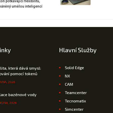
on potkávající flexibilitu,
áněný umělou inteligencí
inky
Hlavní Služby
Solid Edge
ilita, která dává smysl:
cování pomocí tokenů
NX
RVNA, 2026
CAM
Teamcenter
lace bazénové vody
Tecnomatix
ŘEZNA, 2026
Simcenter