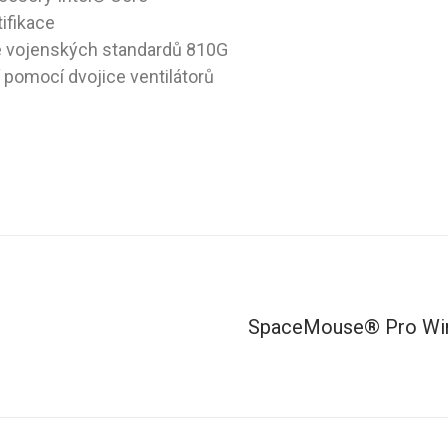
ifikace
e vojenských standardů 810G
í pomocí dvojice ventilátorů
SpaceMouse® Pro Wir