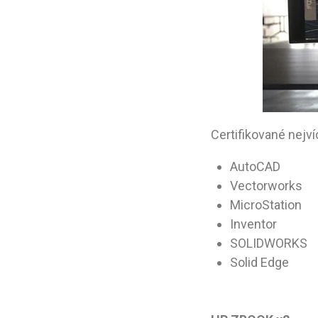
Certifikované nejví
AutoCAD
Vectorworks
MicroStation
Inventor
SOLIDWORKS
Solid Edge