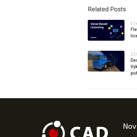
Related Posts
5 č
Fle
li
23 
Des
Výk
poh
Nov