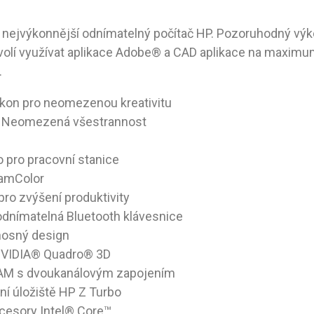
 nejvýkonnější odnímatelný počítač HP. Pozoruhodný výk
volí využívat aplikace Adobe® a CAD aplikace na maximu
.
ýkon pro neomezenou kreativitu
. Neomezená všestrannost
 pro pracovní stanice
eamColor
ro zvýšení produktivity
odnímatelná Bluetooth klávesnice
nosný design
 NVIDIA® Quadro® 3D
AM s dvoukanálovým zapojením
í úložiště HP Z Turbo
ocesory Intel® Core™