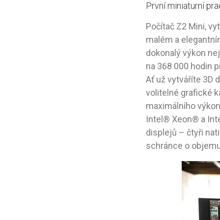
První miniaturní pr
Počítač Z2 Mini, vy
malém a elegantním
dokonalý výkon nej
na 368 000 hodin pr
Ať už vytváříte 3D
volitelné grafické
maximálního výkonu
Intel® Xeon® a In
displejů – čtyři na
schránce o objemu 2