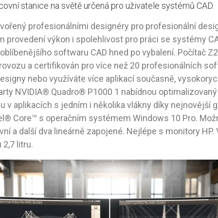
acovní stanice na světě určená pro uživatele systémů CAD.
tvořený profesionálními designéry pro profesionální desig
 provedení výkon i spolehlivost pro práci se systémy CA
oblíbenějšího softwaru CAD hned po vybalení. Počítač Z2
ovozu a certifikován pro více než 20 profesionálních sof
 designy nebo využíváte více aplikací současně, vysokoryc
 karty NVIDIA® Quadro® P1000 1 nabídnou optimalizovaný
 v aplikacích s jedním i několika vlákny díky nejnovější
tel® Core™ s operačním systémem Windows 10 Pro. Možné
tivní a další dva lineárně zapojené. Nejlépe s monitory HP
,7 litru.