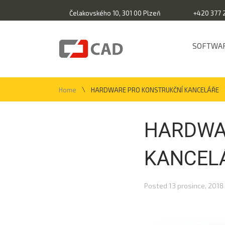
Čelakovského 10, 301 00 Plzeň
+420 377 
SOFTWA
\
Home
HARDWARE PRO KONSTRUKČNÍ KANCELÁŘE
HARDWA
KANCEL
Posted
13 prosince, 2018