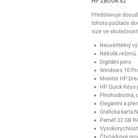
HP ZBOOK x2
Představuje dosud
tohoto počítače do
vize ve skutečnost
Neuvěřitelný v
Několik režimů
Digitální pero
Windows 10 Pro
Monitor HP Dr
HP Quick Keys p
Plnohodnotná, 
Elegantní a pře
Grafická karta
Paměť 32 GB R
Vysokorychlostn
Čtyřjádrové pr