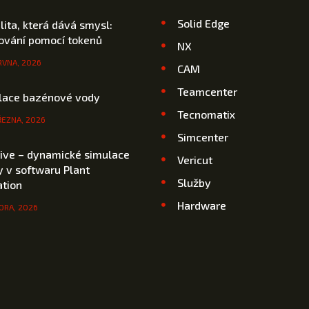
Solid Edge
ilita, která dává smysl:
cování pomocí tokenů
NX
RVNA, 2026
CAM
Teamcenter
lace bazénové vody
Tecnomatix
ŘEZNA, 2026
Simcenter
rive – dynamické simulace
Vericut
 v softwaru Plant
Služby
ation
Hardware
ORA, 2026