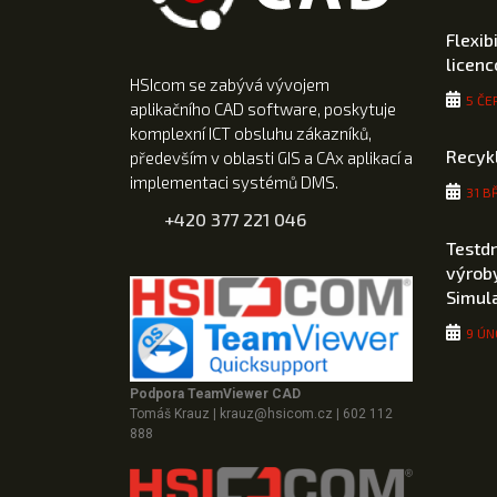
Flexib
licen
HSIcom se zabývá vývojem
5 ČE
aplikačního CAD software, poskytuje
komplexní ICT obsluhu zákazníků,
Recyk
především v oblasti GIS a CAx aplikací a
implementaci systémů DMS.
31 B
+420 377 221 046
Testd
výroby
Simul
9 ÚN
Podpora TeamViewer CAD
Tomáš Krauz
|
krauz@hsicom.cz
|
602 112
888