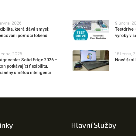
ervna, 2026
9 února, 2
xibilita, která dává smysl:
Testdrive
cencování pomocí tokenů
výroby v s
ledna, 2026
16 ledna, 
igncenter Solid Edge 2026 –
Nové školí
on potkávající flexibilitu,
áněný umělou inteligencí
inky
Hlavní Služby