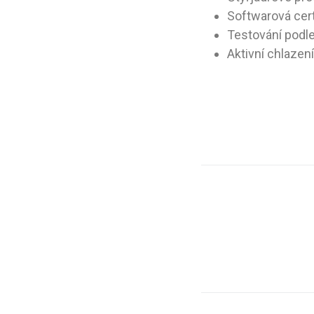
Softwarová cert
Testování podl
Aktivní chlazen