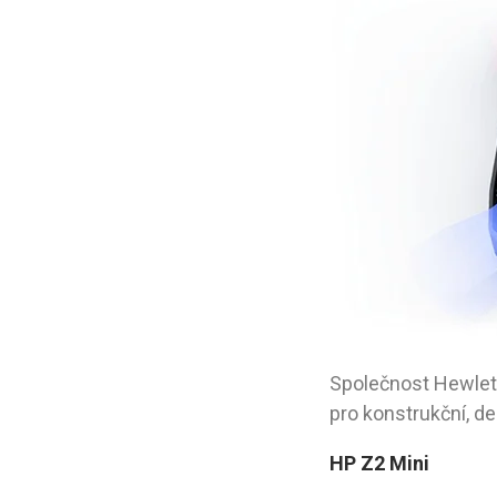
Společnost Hewlett
pro konstrukční, d
HP Z2 Mini