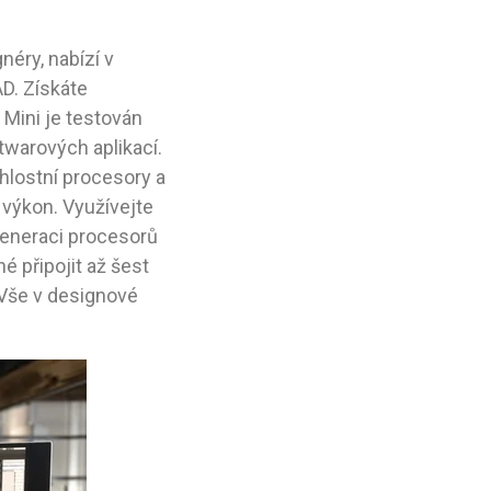
néry, nabízí v
D. Získáte
 Mini je testován
twarových aplikací.
hlostní procesory a
 výkon. Využívejte
 generaci procesorů
 připojit až šest
. Vše v designové