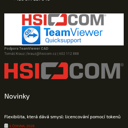
Podpora TeamViewer CAD
Tomáš Krauz
|
krauz@hsicom.cz
|
602 112 888
Novinky
Flexibilita, která dává smysl: licencování pomocí tokenů
5 ČERVNA, 2026