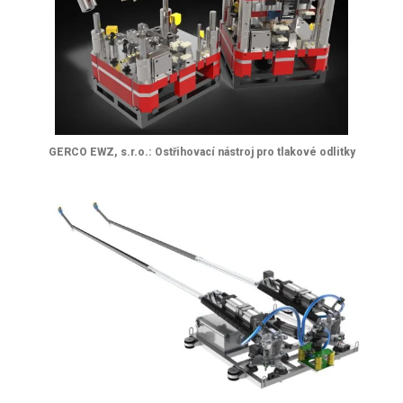
GERCO EWZ, s.r.o.: Ostřihovací nástroj pro tlakové odlitky