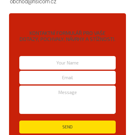
obchod@hsicom.cz
KONTAKTNÍ FORMULÁŘ PRO VAŠE
DOTAZY, POCHVALY, NÁVRHY A STÍŽNOSTI.