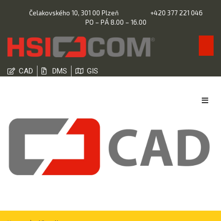
Čelakovského 10, 301 00 Plzeň
+420 377 221 046
PO – PÁ 8.00 – 16.00
CAD
DMS
GIS