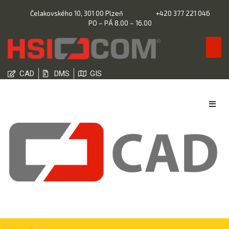
Čelakovského 10, 301 00 Plzeň
+420 377 221 046
PO – PÁ 8.00 – 16.00
CAD
DMS
GIS