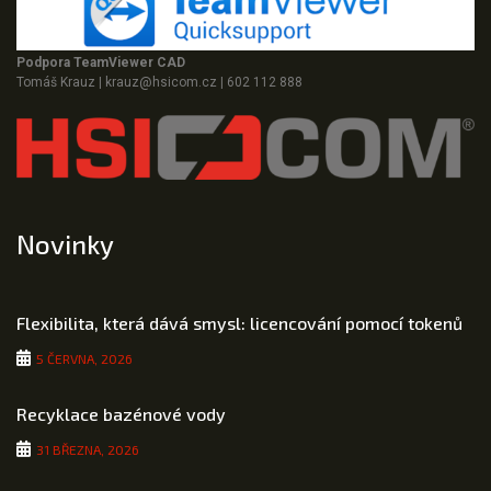
Podpora TeamViewer CAD
Tomáš Krauz
|
krauz@hsicom.cz
|
602 112 888
Novinky
Flexibilita, která dává smysl: licencování pomocí tokenů
5 ČERVNA, 2026
Recyklace bazénové vody
31 BŘEZNA, 2026