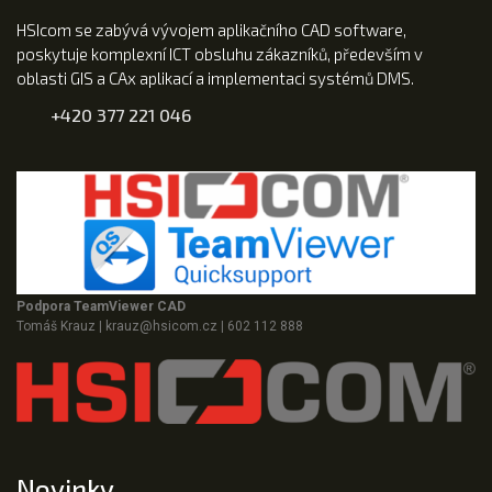
HSIcom se zabývá vývojem aplikačního CAD software,
poskytuje komplexní ICT obsluhu zákazníků, především v
oblasti GIS a CAx aplikací a implementaci systémů DMS.
+420 377 221 046
Podpora TeamViewer CAD
Tomáš Krauz
|
krauz@hsicom.cz
|
602 112 888
Novinky