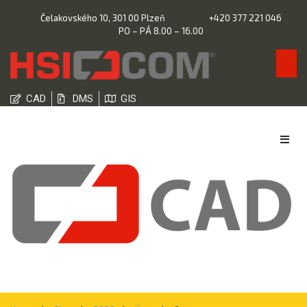
Čelakovského 10, 301 00 Plzeň
+420 377 221 046
PO – PÁ 8.00 – 16.00
CAD
DMS
GIS