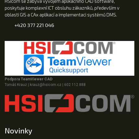
HSIcom se zabývá vývojem aplikačního CAD software,
poskytuje komplexní ICT obsluhu zákazníků, především v
oblasti GIS a CAx aplikací a implementaci systémů DMS.
+420 377 221 046
Podpora TeamViewer CAD
Tomáš Krauz
|
krauz@hsicom.cz
|
602 112 888
Novinky