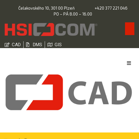
Čelakovského 10, 301 00 Plzeň
+420 377 221 046
PO – PÁ 8.00 – 16.00
CAD
DMS
GIS