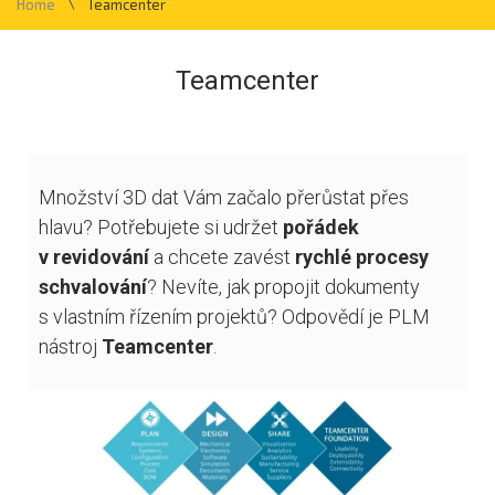
\
Home
Teamcenter
Teamcenter
Množství 3D dat Vám začalo přerůstat přes
hlavu? Potřebujete si udržet
pořádek
v revidování
a chcete zavést
rychlé procesy
schvalování
? Nevíte, jak propojit dokumenty
s vlastním řízením projektů? Odpovědí je PLM
nástroj
Teamcenter
.