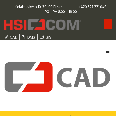
Čelakovského 10, 301 00 Plzeň
+420 377 221 046
PO – PÁ 8.00 – 16.00
CAD
DMS
GIS