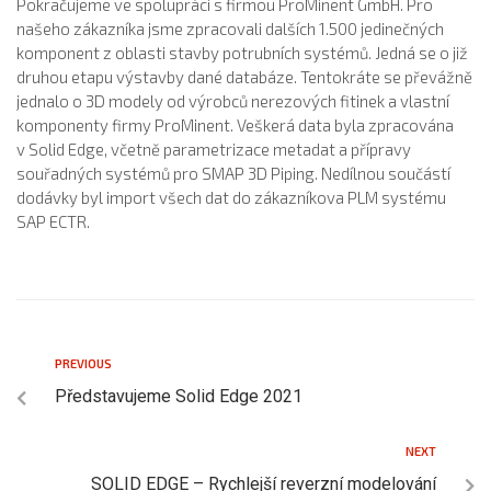
Pokračujeme ve spolupráci s firmou ProMinent GmbH. Pro
našeho zákazníka jsme zpracovali dalších 1.500 jedinečných
komponent z oblasti stavby potrubních systémů. Jedná se o již
druhou etapu výstavby dané databáze. Tentokráte se převážně
jednalo o 3D modely od výrobců nerezových fitinek a vlastní
komponenty firmy ProMinent. Veškerá data byla zpracována
v Solid Edge, včetně parametrizace metadat a přípravy
souřadných systémů pro SMAP 3D Piping. Nedílnou součástí
dodávky byl import všech dat do zákazníkova PLM systému
SAP ECTR.
PREVIOUS
Představujeme Solid Edge 2021
NEXT
SOLID EDGE – Rychlejší reverzní modelování