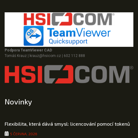
Podpora TeamViewer CAD
Tomáš Krauz
|
krauz@hsicom.cz
|
602 112 888
Novinky
Flexibilita, která dává smysl: licencování pomocí tokenů
5 ČERVNA, 2026