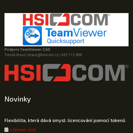
Podpora TeamViewer CAD
Tomáš Krauz
|
krauz@hsicom.cz
|
602 112 888
Novinky
Flexibilita, která dává smysl: licencování pomocí tokenů
5 ČERVNA, 2026