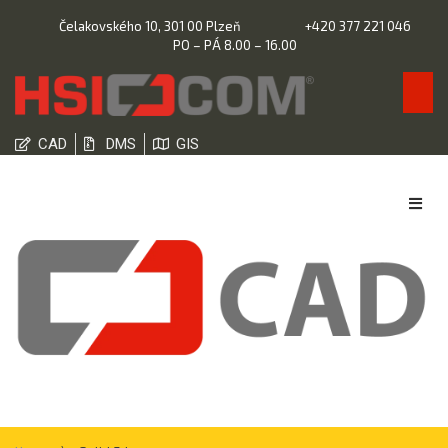
Čelakovského 10, 301 00 Plzeň
+420 377 221 046
PO – PÁ 8.00 – 16.00
CAD
DMS
GIS