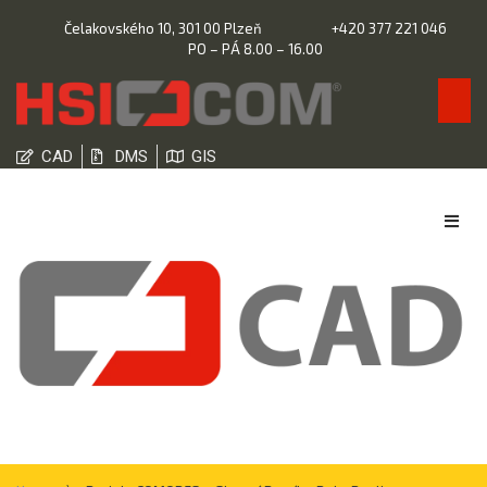
Čelakovského 10, 301 00 Plzeň
+420 377 221 046
PO – PÁ 8.00 – 16.00
CAD
DMS
GIS