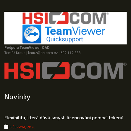
Podpora TeamViewer CAD
Tomáš Krauz
|
krauz@hsicom.cz
|
602 112 888
Novinky
Flexibilita, která dává smysl: licencování pomocí tokenů
5 ČERVNA, 2026