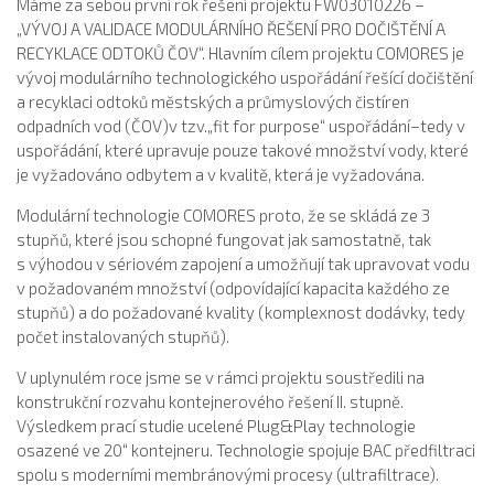
Máme za sebou první rok řešení projektu FW03010226 –
„VÝVOJ A VALIDACE MODULÁRNÍHO ŘEŠENÍ PRO DOČIŠTĚNÍ A
RECYKLACE ODTOKŮ ČOV“. Hlavním cílem projektu COMORES je
vývoj modulárního technologického uspořádání řešící dočištění
a recyklaci odtoků městských a průmyslových čistíren
odpadních vod (ČOV)v tzv.„fit for purpose“ uspořádání–tedy v
uspořádání, které upravuje pouze takové množství vody, které
je vyžadováno odbytem a v kvalitě, která je vyžadována.
Modulární technologie COMORES proto, že se skládá ze 3
stupňů, které jsou schopné fungovat jak samostatně, tak
s výhodou v sériovém zapojení a umožňují tak upravovat vodu
v požadovaném množství (odpovídající kapacita každého ze
stupňů) a do požadované kvality (komplexnost dodávky, tedy
počet instalovaných stupňů).
V uplynulém roce jsme se v rámci projektu soustředili na
konstrukční rozvahu kontejnerového řešení II. stupně.
Výsledkem prací studie ucelené Plug&Play technologie
osazené ve 20“ kontejneru. Technologie spojuje BAC předfiltraci
spolu s moderními membránovými procesy (ultrafiltrace).