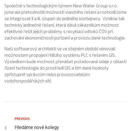
Společně s technologickým týmem New Water Group s.r.o.
jsme ale přehodnotili možnosti vlastního řešení a rozhodli jsme
se integrovat II a III. stupeň do jediného kontejneru. Vznikne tak
technicky jedinečně řešení, která dává zákazníkům možnost
efektivně řešit jejich problémy s recyklací odtoků ČOV při
zachování ekonomičnosti pořízení a provozu dané technologie.
Naši softwarový architekti se ve stejném období věnovali
možnostem propojení řídícího systému PLC s řešením GIS.
Výsledkem bude možnost přenášet požadované údaje z oblasti
řízení technologie do prostředí GIS a tím dané hodnoty
zpřístupnit správcům nebo provozovatelům
vodohospodářských sítí.
PREVIOUS
Hledáme nové kolegy