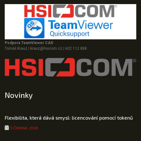
Podpora TeamViewer CAD
Tomáš Krauz
|
krauz@hsicom.cz
|
602 112 888
Novinky
Flexibilita, která dává smysl: licencování pomocí tokenů
5 ČERVNA, 2026