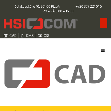
Čelakovského 10, 301 00 Plzeň
+420 377 221 046
PO – PÁ 8.00 – 16.00
CAD
DMS
GIS