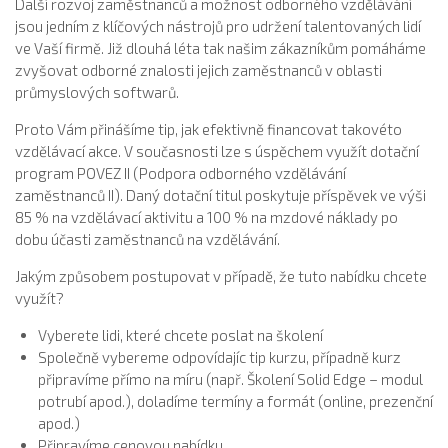
Další rozvoj zaměstnanců a možnost odborného vzdělávání
jsou jedním z klíčových nástrojů pro udržení talentovaných lidí
ve Vaší firmě. Již dlouhá léta tak našim zákazníkům pomáháme
zvyšovat odborné znalosti jejich zaměstnanců v oblasti
průmyslových softwarů.
Proto Vám přinášíme tip, jak efektivně financovat takovéto
vzdělávací akce. V současnosti lze s úspěchem využít dotační
program POVEZ II (Podpora odborného vzdělávání
zaměstnanců II). Daný dotační titul poskytuje příspěvek ve výši
85 % na vzdělávací aktivitu a 100 % na mzdové náklady po
dobu účasti zaměstnanců na vzdělávání.
Jakým způsobem postupovat v případě, že tuto nabídku chcete
využít?
Vyberete lidi, které chcete poslat na školení
Společně vybereme odpovídajíc tip kurzu, případně kurz
připravíme přímo na míru (např. Školení Solid Edge – modul
potrubí apod.), doladíme termíny a formát (online, prezenční
apod.)
Připravíme cenovou nabídku